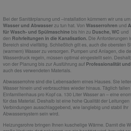
Bei der Sanitärplanung und –installation kümmern wir uns u
Wasser und Abwasser
zu tun hat. Von
Wasserrohren
und
A
für Wasch- und Spülmaschine
bis hin zu
Dusche, WC
und
den
Rohrleitungen in die Kanalisation.
Die Anforderungen i
Bereich sind vielfältig. Schließlich gilt es, auch die obersten 
(warmem) Wasser zu versorgen. Pumpen und Anlagen, die d
Wasserdruck regeln, müssen optimal eingestellt sein. Deshalb
von der Planung bis zur Ausführung auf
Professionalität und
auch des verwendeten Materials.
Abwasserrohre sind die Lebensadern eines Hauses. Sie leiten
Wasser hinein und verbrauchtes wieder hinaus. Täglich fallen
Einfamilienhaus pro Kopf ca. 130 Liter Wasser an – eine eno
für das Material. Deshalb ist eine hohe Qualität der Leitungen
Verbindungen ausschlaggebend, wie langlebig und stabil Ihr
Abwassersystem sein wird.
Heizungsrohre bringen Ihnen kuschelige Wärme. Damit die 